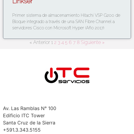
Linkser
Primer sistema de almacenamiento Hitachi VSP G200 de
Bloque integrado a través de una SAN Fibre Channel a
servidores Cisco con Microsoft Hyper (Año 2017)
« Anterior
1
2
3
4
5
6
7
8
Siguiente »
Bolivia
Santa Cruz
Av. Las Ramblas N° 100
Edificio ITC Tower
Santa Cruz de la Sierra
+591.3.343.5155