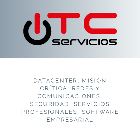
DATACENTER
,
MISIÓN
CRÍTICA
,
REDES Y
COMUNICACIONES
,
SEGURIDAD
,
SERVICIOS
PROFESIONALES
,
SOFTWARE
EMPRESARIAL