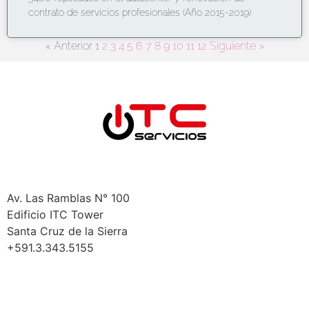
contrato de servicios profesionales (Año 2015-2019)
« Anterior
1
2
3
4
5
6
7
8
9
10
11
12
Siguiente »
Bolivia
Santa Cruz
Av. Las Ramblas N° 100
Edificio ITC Tower
Santa Cruz de la Sierra
+591.3.343.5155
La Paz