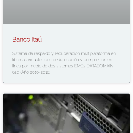
Banco Itaú
Sistema de respaldo y recuperación multiplataforma en
librerías virtuales con deduplicación y compresión en
línea por medio de dos sistemas EMC2 DATADOMAIN
620 (Año 2010-2018)