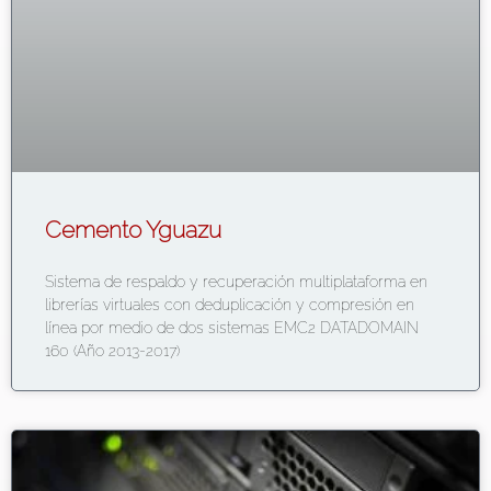
Cemento Yguazu
Sistema de respaldo y recuperación multiplataforma en
librerías virtuales con deduplicación y compresión en
línea por medio de dos sistemas EMC2 DATADOMAIN
160 (Año 2013-2017)