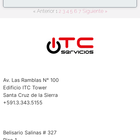
« Anterior
1
2
3
4
5
6
7
Siguiente »
Bolivia
Santa Cruz
Av. Las Ramblas N° 100
Edificio ITC Tower
Santa Cruz de la Sierra
+591.3.343.5155
La Paz
Belisario Salinas # 327
Piso 1