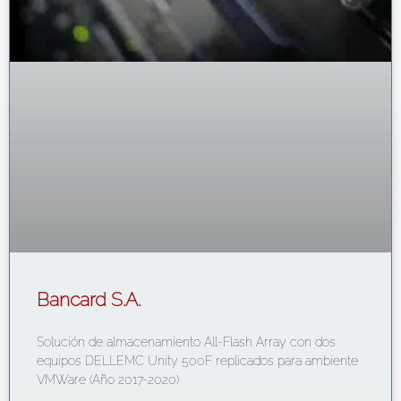
Bancard S.A.
Solución de almacenamiento All-Flash Array con dos
equipos DELLEMC Unity 500F replicados para ambiente
VMWare (Año 2017-2020)