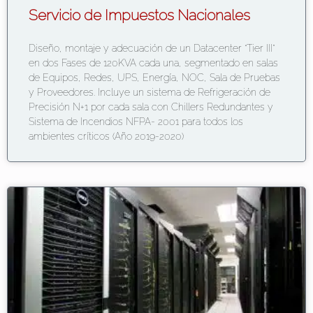
Servicio de Impuestos Nacionales
Diseño, montaje y adecuación de un Datacenter “Tier III”
en dos Fases de 120KVA cada una, segmentado en salas
de Equipos, Redes, UPS, Energía, NOC, Sala de Pruebas
y Proveedores. Incluye un sistema de Refrigeración de
Precisión N+1 por cada sala con Chillers Redundantes y
Sistema de Incendios NFPA- 2001 para todos los
ambientes críticos (Año 2019-2020)