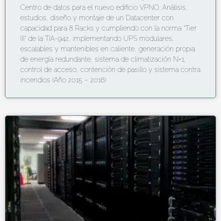
Centro de datos para el nuevo edificio VPNO. Análisis,
estudios, diseño y montaje de un Datacenter con
capacidad para 8 Racks y cumpliendo con la norma “Tier
III” de la TIA-942, implementando UPS modulares,
escalables y mantenibles en caliente, generación propia
de energía redundante, sistema de climatización N+1,
control de acceso, contención de pasillo y sistema contra
incendios (Año 2015 – 2016)