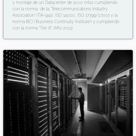
y montaje de un Datacenter de 1000 mts2 cumpliendo
con la norma de la “Telecommunications Industry
Association” (TIA-942), ISO 14000, ISO 17799/27001 y la
norma BCI (“Business Continuity Institute”) y cumpliendo
con la norma “Tier III”. (Año 2013)