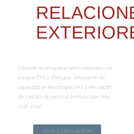
RELACION
EXTERIOR
Solución de almacenamiento corporativo en
equipos EMC2 VNX5400, Ampliación de
capacidad en tecnologías SAS y renovación
de contrato de servicios profesionales (Año
2016-2019)
Volver a Casos de Éxito