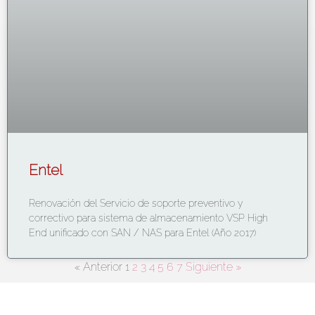
Entel
Renovación del Servicio de soporte preventivo y
correctivo para sistema de almacenamiento VSP High
End unificado con SAN / NAS para Entel (Año 2017)
« Anterior
1
2
3
4
5
6
7
Siguiente »
Bolivia