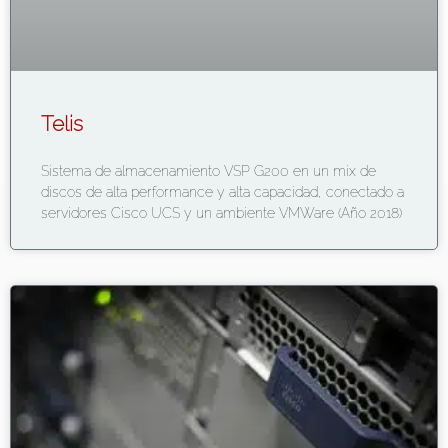
Telis
Sistema de almacenamiento VSP G200 en un mix de
discos de alta performance y alta capacidad, conectado a
servidores Cisco UCS y un ambiente VMWare (Año 2018)