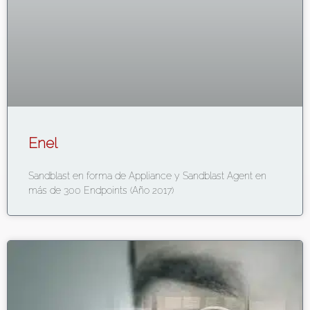
Enel
Sandblast en forma de Appliance y Sandblast Agent en
más de 300 Endpoints (Año 2017)