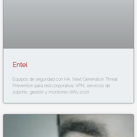
Entel
Equipos de seguridad con HA, Next Generation Threat
Prevention para red corporativa, VPN, servicios de
soporte, gestión y monitoreo (Año 2017)