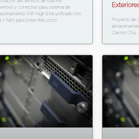
ovación del Servicio de soporte
Exteriore
ventivo y correctivo para sistema de
acenamiento VSP High End unificado con
Proyecto de c
 / NAS para Entel (Año 2017)
almacenamien
Clariion CX4 