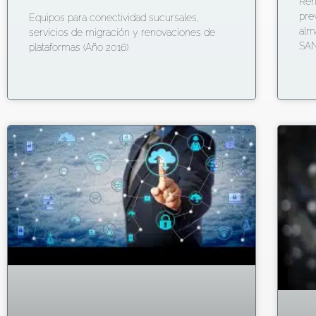
Ren
pre
Equipos para conectividad sucursales,
alm
servicios de migración y renovaciones de
SAN
plataformas (Año 2016)