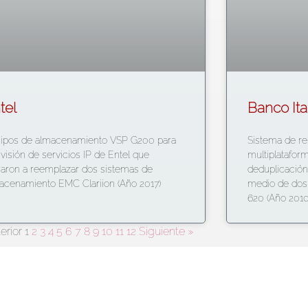
tel
Banco It
ipos de almacenamiento VSP G200 para
Sistema de re
división de servicios IP de Entel que
multiplataform
raron a reemplazar dos sistemas de
deduplicación
acenamiento EMC Clariion (Año 2017)
medio de do
620 (Año 2010
erior
1
2
3
4
5
6
7
8
9
10
11
12
Siguiente »