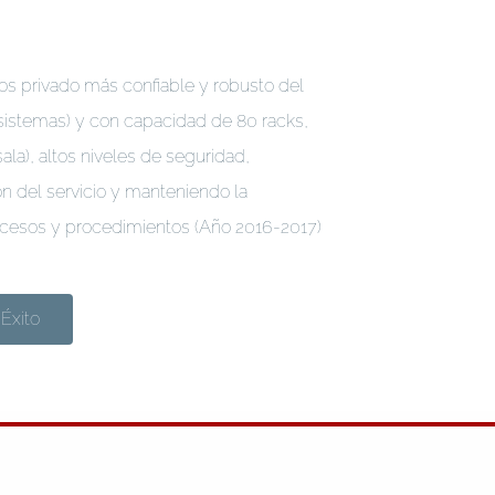
s privado más confiable y robusto del
 sistemas) y con capacidad de 80 racks,
ala), altos niveles de seguridad,
ión del servicio y manteniendo la
rocesos y procedimientos (Año 2016-2017)
Éxito