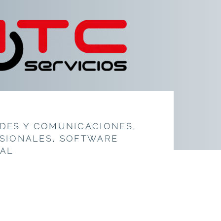
DES Y COMUNICACIONES
,
ESIONALES
,
SOFTWARE
AL
C