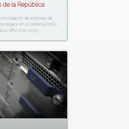
s de la República
onsolidación de sistemas de
to legacy en un sistema EMC2
-120c (Año 2010-2013)