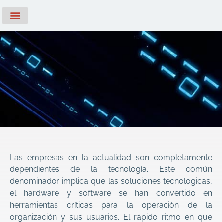
Servicios Profesionales
Casos de Éxito
Soporte Técnico
Las empresas en la actualidad son completamente
dependientes de la tecnologìa. Este común
denominador implica que las soluciones tecnologicas,
el hardware y software se han convertido en
herramientas críticas para la operaciòn de la
organización y sus usuarios. El rápido ritmo en que