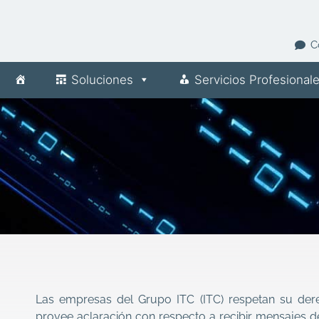
C
Soluciones
Servicios Profesional
Las empresas del Grupo ITC (ITC) respetan su dere
provee aclaración con respecto a recibir mensajes 