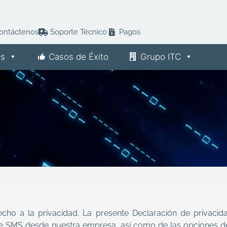
ontáctenos
Soporte Técnico
Pagos
es
Casos de Éxito
Grupo ITC
cho a la privacidad. La presente Declaración de privacid
de SMS desde nuestra empresa, así como de las opciones d