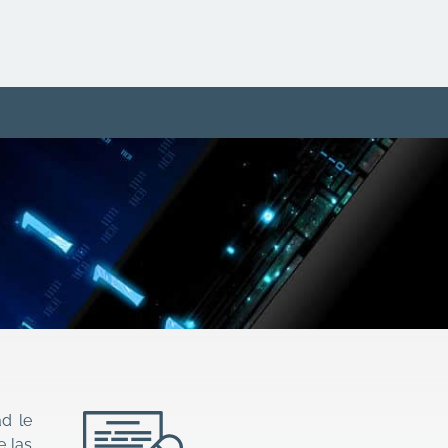
ad le
e las