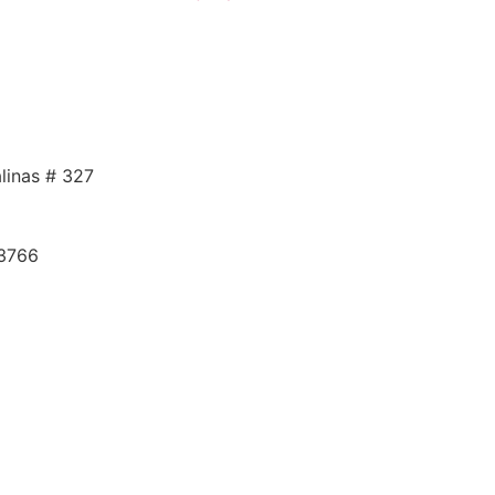
z
alinas # 327
.3766