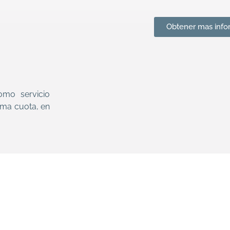
Obtener mas info
mo servicio
tima cuota, en