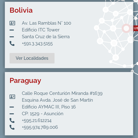
Bolivia
Av. Las Ramblas N° 100
Edificio ITC Tower
Santa Cruz de la Sierra
+591.3.343.5155
Ver Localidades
Paraguay
Calle Roque Centurión Miranda #1639
Esquina Avda. José de San Martín
Edificio AYMAC III, Piso 16
CP: 1529 - Asunción
+595.21.612214
+595.974.789.006